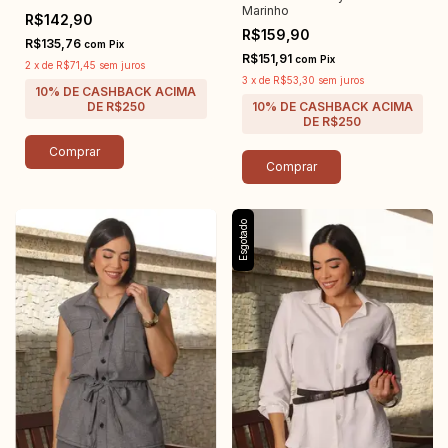
Marinho
R$142,90
R$159,90
R$135,76
com
Pix
R$151,91
com
Pix
2
x
de
R$71,45
sem juros
3
x
de
R$53,30
sem juros
Comprar
Comprar
Esgotado