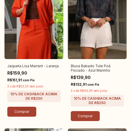
Jaqueta Lisa Marrant - Laranja
Blusa Babado Tule Poá
Flocado - Azul Marinho
R$159,90
R$139,90
R$151,91
com
Pix
R$132,91
com
Pix
3
x
de
R$53,30
sem juros
2
x
de
R$69,95
sem juros
Comprar
Comprar