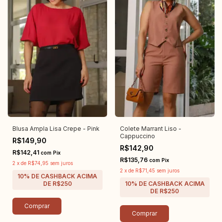
Blusa Ampla Lisa Crepe - Pink
Colete Marrant Liso -
Cappuccino
R$149,90
R$142,90
R$142,41
com
Pix
R$135,76
com
Pix
2
x
de
R$74,95
sem juros
2
x
de
R$71,45
sem juros
Comprar
Comprar