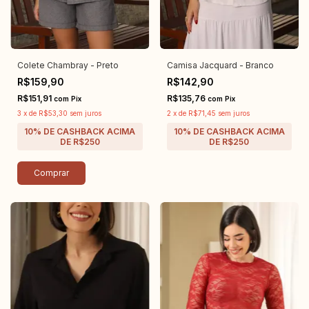
Colete Chambray - Preto
Camisa Jacquard - Branco
R$159,90
R$142,90
R$151,91
R$135,76
com
Pix
com
Pix
3
x
de
R$53,30
sem juros
2
x
de
R$71,45
sem juros
Comprar