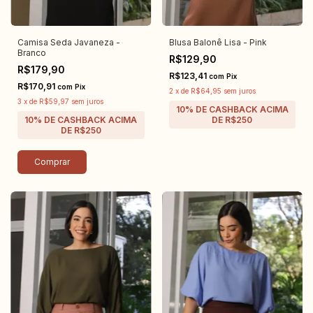
Camisa Seda Javaneza -
Blusa Balonê Lisa - Pink
Branco
R$129,90
R$179,90
R$123,41
com
Pix
R$170,91
com
Pix
2
x
de
R$64,95
sem juros
3
x
de
R$59,97
sem juros
Comprar