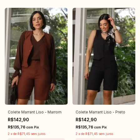
Colete Marrant Liso - Marrom
Colete Marrant Liso - Preto
R$142,90
R$142,90
R$135,76
R$135,76
com
Pix
com
Pix
2
x
de
R$71,45
sem juros
2
x
de
R$71,45
sem juros