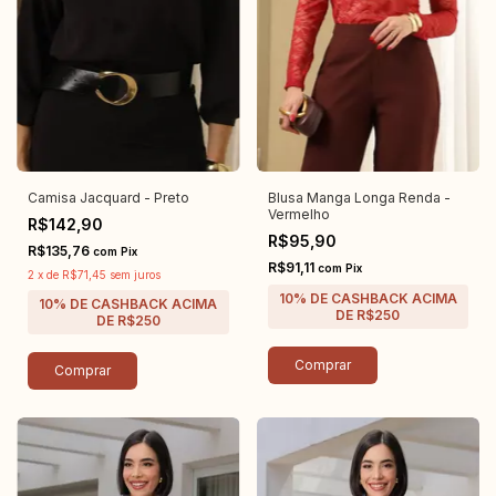
Camisa Jacquard - Preto
Blusa Manga Longa Renda -
Vermelho
R$142,90
R$95,90
R$135,76
com
Pix
R$91,11
com
Pix
2
x
de
R$71,45
sem juros
Comprar
Comprar