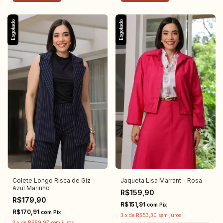
Esgotado
Esgotado
Colete Longo Risca de Giz -
Jaqueta Lisa Marrant - Rosa
Azul Marinho
R$159,90
R$179,90
R$151,91
com
Pix
R$170,91
com
Pix
3
x
de
R$53,30
sem juros
3
x
de
R$59,97
sem juros