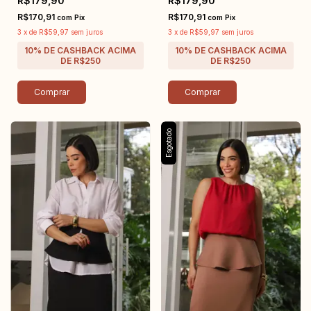
R$179,90
R$179,90
R$170,91
R$170,91
com
Pix
com
Pix
3
x
de
R$59,97
sem juros
3
x
de
R$59,97
sem juros
Comprar
Comprar
Esgotado