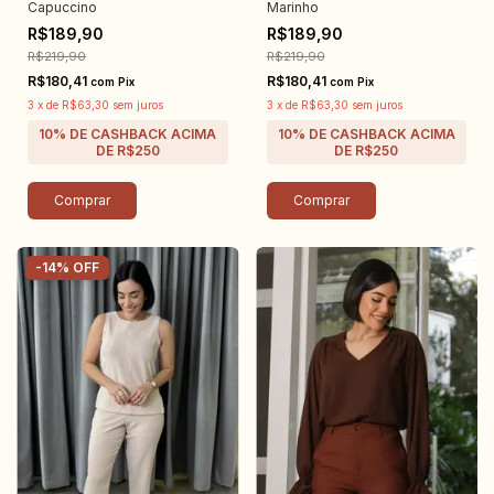
Capuccino
Marinho
R$189,90
R$189,90
R$219,90
R$219,90
R$180,41
R$180,41
com
Pix
com
Pix
3
x
de
R$63,30
sem juros
3
x
de
R$63,30
sem juros
Comprar
Comprar
-
14
%
OFF