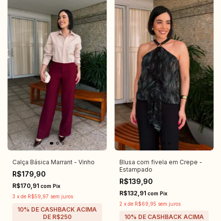
Calça Básica Marrant - Vinho
Blusa com fivela em Crepe -
Estampado
R$179,90
R$139,90
R$170,91
com
Pix
R$132,91
com
Pix
3
x
de
R$59,97
sem juros
2
x
de
R$69,95
sem juros