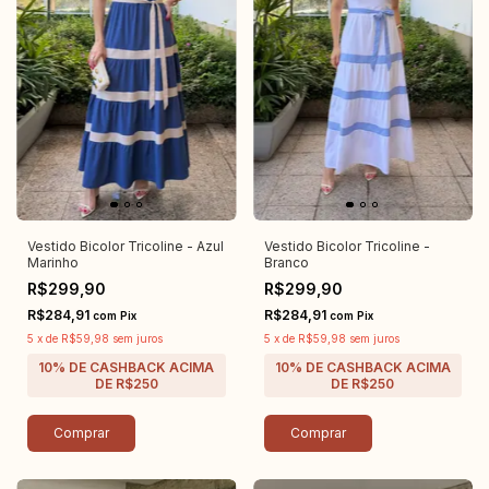
Vestido Bicolor Tricoline - Azul
Vestido Bicolor Tricoline -
Marinho
Branco
R$299,90
R$299,90
R$284,91
R$284,91
com
Pix
com
Pix
5
x
de
R$59,98
sem juros
5
x
de
R$59,98
sem juros
Comprar
Comprar