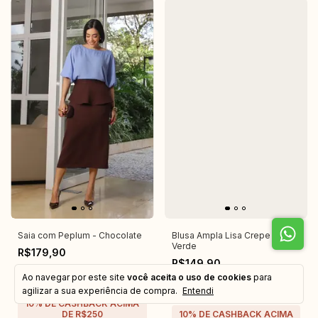
Saia com Peplum - Chocolate
Blusa Ampla Lisa Crepe -
Verde
R$179,90
R$149,90
R$170,91
com
Pix
Ao navegar por este site
você aceita o uso de cookies
para
R$142,41
com
Pix
3
x
de
R$59,97
sem juros
agilizar a sua experiência de compra.
Entendi
2
x
de
R$74,95
sem juros