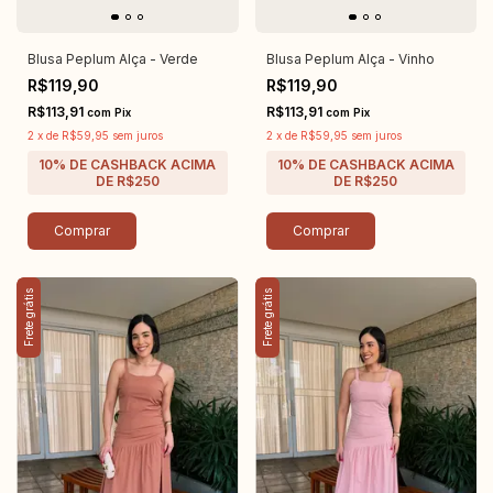
Blusa Peplum Alça - Verde
Blusa Peplum Alça - Vinho
R$119,90
R$119,90
R$113,91
R$113,91
com
Pix
com
Pix
2
x
de
R$59,95
sem juros
2
x
de
R$59,95
sem juros
Comprar
Comprar
Frete grátis
Frete grátis