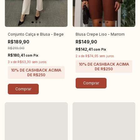
Conjunto Calça e Blusa - Bege
Blusa Crepe Liso - Marrom
R$189,90
R$149,90
R$219,90
R$142,41
com
Pix
R$180,41
com
Pix
2
x
de
R$74,95
sem juros
3
x
de
R$63,30
sem juros
Comprar
Comprar