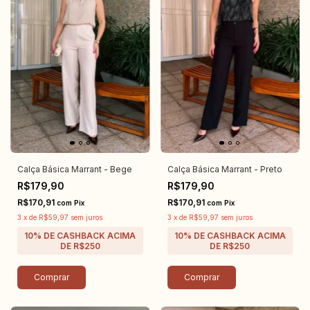
Calça Básica Marrant - Bege
Calça Básica Marrant - Preto
R$179,90
R$179,90
R$170,91
R$170,91
com
Pix
com
Pix
3
x
de
R$59,97
sem juros
3
x
de
R$59,97
sem juros
Comprar
Comprar