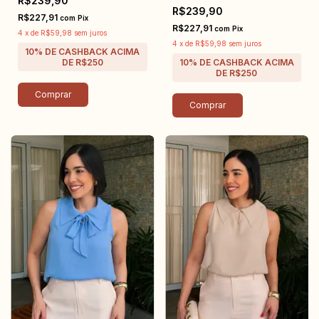
R$239,90
R$239,90
R$227,91
com
Pix
R$227,91
com
Pix
4
x
de
R$59,98
sem juros
4
x
de
R$59,98
sem juros
Comprar
Comprar