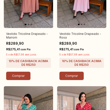
Vestido Tricoline Drapeado -
Vestido Tricoline Drapeado -
Marrom
Rosa
R$289,90
R$289,90
R$275,41
R$275,41
com
Pix
com
Pix
5
x
de
R$57,98
sem juros
5
x
de
R$57,98
sem juros
Comprar
Comprar