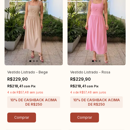
Vestido Listrado - Bege
Vestido Listrado - Rosa
R$229,90
R$229,90
R$218,41
R$218,41
com
Pix
com
Pix
4
x
de
R$57,48
sem juros
4
x
de
R$57,48
sem juros
Comprar
Comprar