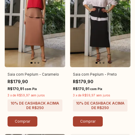
Saia com Peplum - Caramelo
Saia com Peplum - Preto
R$179,90
R$179,90
R$170,91
R$170,91
com
Pix
com
Pix
3
x
de
R$59,97
sem juros
3
x
de
R$59,97
sem juros
Comprar
Comprar