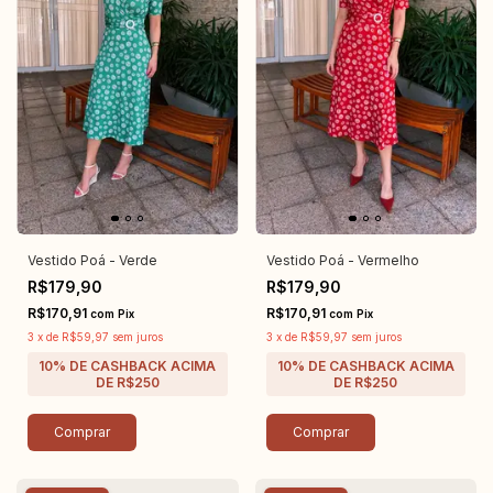
Vestido Poá - Verde
Vestido Poá - Vermelho
R$179,90
R$179,90
R$170,91
R$170,91
com
Pix
com
Pix
3
x
de
R$59,97
sem juros
3
x
de
R$59,97
sem juros
Comprar
Comprar