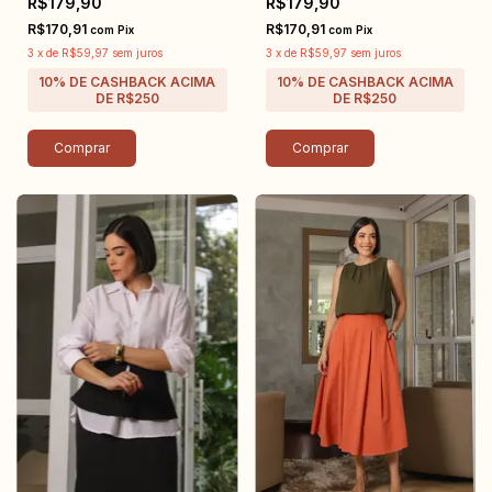
R$179,90
R$179,90
R$170,91
R$170,91
com
Pix
com
Pix
3
x
de
R$59,97
sem juros
3
x
de
R$59,97
sem juros
Comprar
Comprar