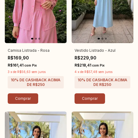
Camisa Listrada - Rosa
Vestido Listrado - Azul
R$169,90
R$229,90
R$161,41
R$218,41
com
Pix
com
Pix
3
x
de
R$56,63
sem juros
4
x
de
R$57,48
sem juros
Comprar
Comprar