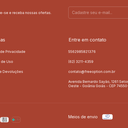
e-se e receba nossas ofertas.
cas
Entre em contato
a de Privacidade
5562985821376
 de Uso
(62) 3211-4359
 e Devoluções
contato@freeoption.com.br
Avenida Bernardo Sayão, 1261 Seto
Oeste - Goiânia Goiás - CEP 74550
Meios de envio