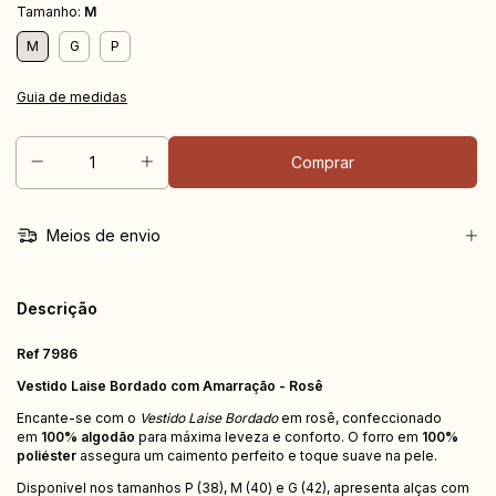
Tamanho:
M
M
G
P
Guia de medidas
Meios de envio
Descrição
Ref 7986
Vestido Laise Bordado com Amarração - Rosê
Encante-se com o
Vestido Laise Bordado
em rosê, confeccionado
em
100% algodão
para máxima leveza e conforto. O forro em
100%
poliéster
assegura um caimento perfeito e toque suave na pele.
Disponível nos tamanhos P (38), M (40) e G (42), apresenta alças com