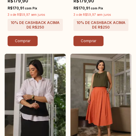
R$179,90
R$179,90
R$170,91
R$170,91
com
Pix
com
Pix
3
x
de
R$59,97
sem juros
3
x
de
R$59,97
sem juros
Comprar
Comprar