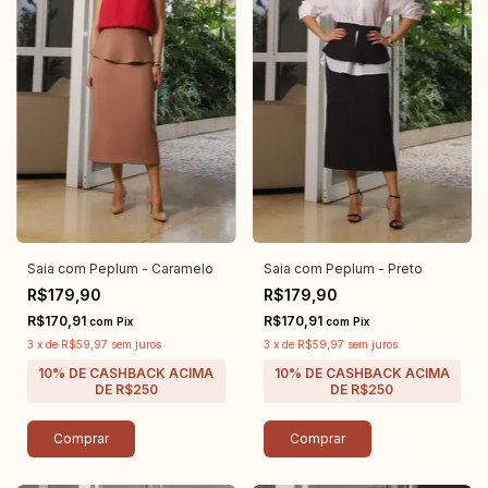
Saia com Peplum - Caramelo
Saia com Peplum - Preto
R$179,90
R$179,90
R$170,91
R$170,91
com
Pix
com
Pix
3
x
de
R$59,97
sem juros
3
x
de
R$59,97
sem juros
Comprar
Comprar