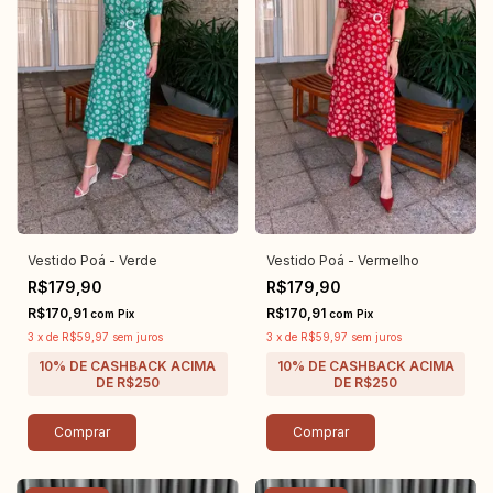
Vestido Poá - Verde
Vestido Poá - Vermelho
R$179,90
R$179,90
R$170,91
R$170,91
com
Pix
com
Pix
3
x
de
R$59,97
sem juros
3
x
de
R$59,97
sem juros
Comprar
Comprar