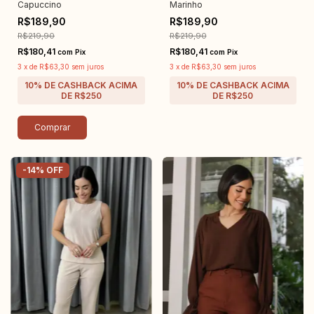
Capuccino
Marinho
R$189,90
R$189,90
R$219,90
R$219,90
R$180,41
R$180,41
com
Pix
com
Pix
3
x
de
R$63,30
sem juros
3
x
de
R$63,30
sem juros
Comprar
-
14
%
OFF