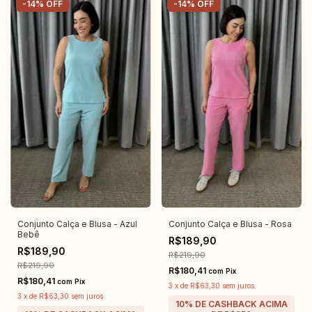
-
14
%
OFF
-
14
%
OFF
Conjunto Calça e Blusa - Azul
Conjunto Calça e Blusa - Rosa
Bebê
R$189,90
R$189,90
R$219,90
R$219,90
R$180,41
com
Pix
R$180,41
com
Pix
3
x
de
R$63,30
sem juros
3
x
de
R$63,30
sem juros