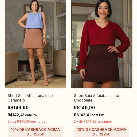
Short Saia Alfaiataria Liso -
Short Saia Alfaiataria Liso -
Caramelo
Chocolate
R$149,90
R$149,90
R$142,41
R$142,41
com
Pix
com
Pix
2
x
de
R$74,95
sem juros
2
x
de
R$74,95
sem juros