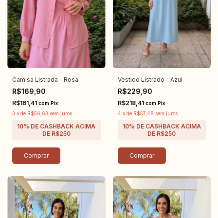
Camisa Listrada - Rosa
Vestido Listrado - Azul
R$169,90
R$229,90
R$161,41
R$218,41
com
Pix
com
Pix
3
x
de
R$56,63
sem juros
4
x
de
R$57,48
sem juros
Comprar
Comprar