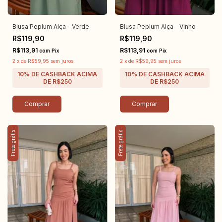
Blusa Peplum Alça - Verde
Blusa Peplum Alça - Vinho
R$119,90
R$119,90
R$113,91
R$113,91
com
Pix
com
Pix
2
x
de
R$59,95
sem juros
2
x
de
R$59,95
sem juros
Comprar
Comprar
Frete grátis
Frete grátis