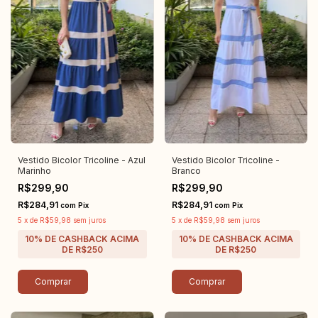
Vestido Bicolor Tricoline - Azul
Vestido Bicolor Tricoline -
Marinho
Branco
R$299,90
R$299,90
R$284,91
R$284,91
com
Pix
com
Pix
5
x
de
R$59,98
sem juros
5
x
de
R$59,98
sem juros
Comprar
Comprar