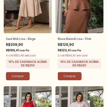
Saia Midi Lisa - Bege
Blusa Balonê Lisa - Pink
R$209,90
R$129,90
R$199,41
R$123,41
com
Pix
com
Pix
4
x
de
R$52,48
sem juros
2
x
de
R$64,95
sem juros
Comprar
Comprar