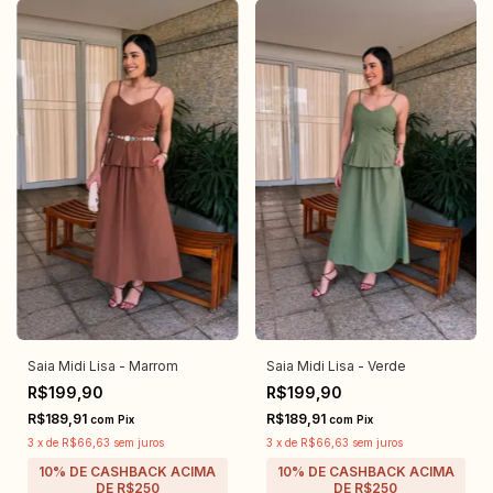
Saia Midi Lisa - Marrom
Saia Midi Lisa - Verde
R$199,90
R$199,90
R$189,91
R$189,91
com
Pix
com
Pix
3
x
de
R$66,63
sem juros
3
x
de
R$66,63
sem juros