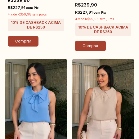
R$239,90
R$239,90
R$227,91
com
Pix
R$227,91
com
Pix
4
x
de
R$59,98
sem juros
4
x
de
R$59,98
sem juros
Comprar
Comprar