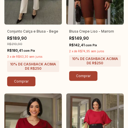
Conjunto Calça e Blusa - Bege
Blusa Crepe Liso - Marrom
R$189,90
R$149,90
R$219,90
R$142,41
com
Pix
R$180,41
com
Pix
2
x
de
R$74,95
sem juros
3
x
de
R$63,30
sem juros
Comprar
Comprar