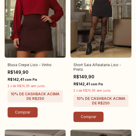
Blusa Crepe Liso - Vinho
Short Saia Alfaiataria Liso -
Preto
R$149,90
R$149,90
R$142,41
com
Pix
R$142,41
com
Pix
2
x
de
R$74,95
sem juros
2
x
de
R$74,95
sem juros
Comprar
Comprar