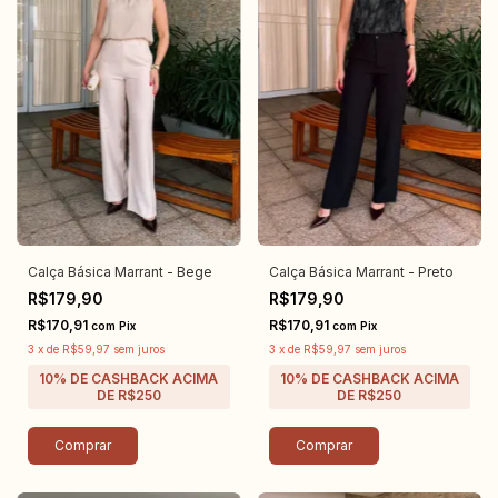
Calça Básica Marrant - Bege
Calça Básica Marrant - Preto
R$179,90
R$179,90
R$170,91
R$170,91
com
Pix
com
Pix
3
x
de
R$59,97
sem juros
3
x
de
R$59,97
sem juros
Comprar
Comprar