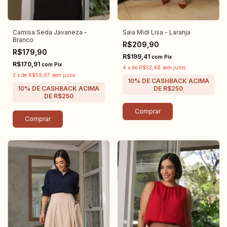
Camisa Seda Javaneza -
Saia Midi Lisa - Laranja
Branco
R$209,90
R$179,90
R$199,41
com
Pix
R$170,91
com
Pix
4
x
de
R$52,48
sem juros
3
x
de
R$59,97
sem juros
Comprar
Comprar