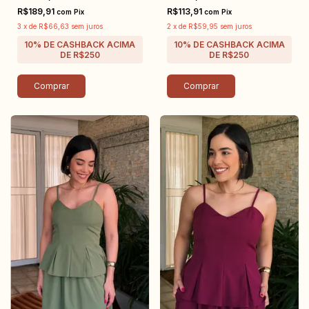
R$189,91
R$113,91
com
Pix
com
Pix
3
x
de
R$66,63
sem juros
2
x
de
R$59,95
sem juros
Comprar
Comprar