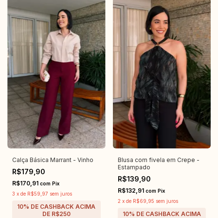
Calça Básica Marrant - Vinho
Blusa com fivela em Crepe -
Estampado
R$179,90
R$139,90
R$170,91
com
Pix
R$132,91
com
Pix
3
x
de
R$59,97
sem juros
2
x
de
R$69,95
sem juros