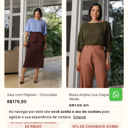
Saia com Peplum - Chocolate
Blusa Ampla Lisa Crepe -
Verde
R$179,90
R$149,90
R$170,91
com
Pix
Ao navegar por este site
você aceita o uso de cookies
para
R$142,41
com
Pix
3
x
de
R$59,97
sem juros
agilizar a sua experiência de compra.
Entendi
2
x
de
R$74,95
sem juros