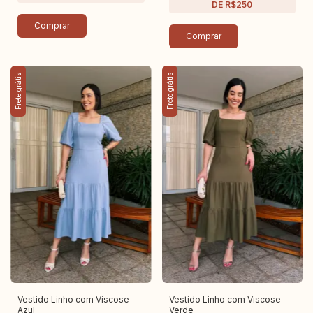
Comprar
Comprar
Frete grátis
Frete grátis
Vestido Linho com Viscose -
Vestido Linho com Viscose -
Azul
Verde