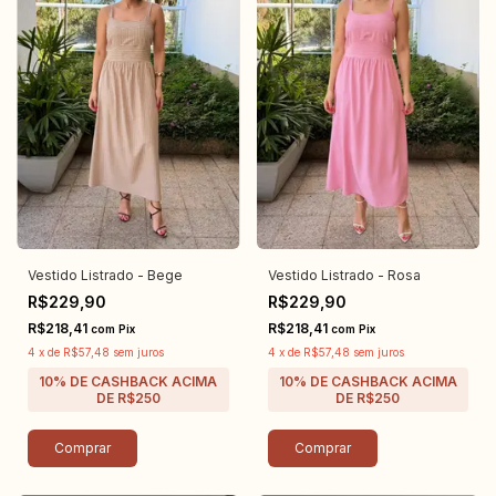
Vestido Listrado - Bege
Vestido Listrado - Rosa
R$229,90
R$229,90
R$218,41
R$218,41
com
Pix
com
Pix
4
x
de
R$57,48
sem juros
4
x
de
R$57,48
sem juros
Comprar
Comprar