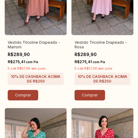
Vestido Tricoline Drapeado -
Vestido Tricoline Drapeado -
Marrom
Rosa
R$289,90
R$289,90
R$275,41
R$275,41
com
Pix
com
Pix
5
x
de
R$57,98
sem juros
5
x
de
R$57,98
sem juros
Comprar
Comprar