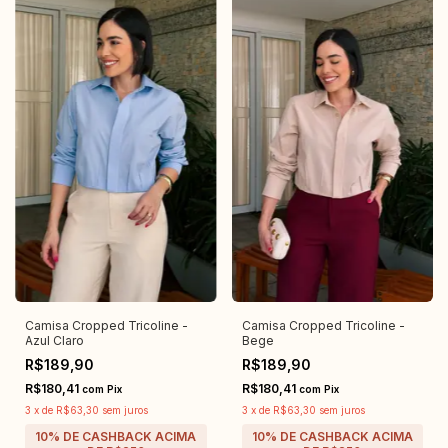
Camisa Cropped Tricoline -
Camisa Cropped Tricoline -
Azul Claro
Bege
R$189,90
R$189,90
R$180,41
R$180,41
com
Pix
com
Pix
3
x
de
R$63,30
sem juros
3
x
de
R$63,30
sem juros