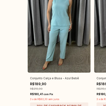
Conjunto Calça e Blusa - Azul Bebê
Conjun
R$189,90
R$18
R$219,90
R$219,
R$180,41
R$180
com
Pix
3
x
de
R$63,30
sem juros
3
x
de
R