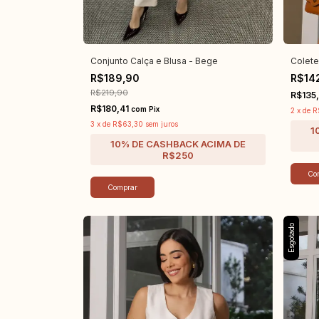
Conjunto Calça e Blusa - Bege
Colete
R$189,90
R$14
R$219,90
R$135
R$180,41
com
Pix
2
x
de
R
3
x
de
R$63,30
sem juros
Co
Comprar
Esgotado