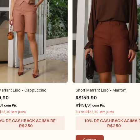
Marrant Liso - Cappuccino
Short Marrant Liso - Marrom
9,90
R$159,90
91
R$151,91
com
Pix
com
Pix
$53,30
sem juros
3
x
de
R$53,30
sem juros
Comprar