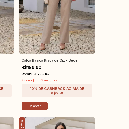
Calça Básica Risca de Giz - Bege
R$199,90
R$189,91
com
Pix
3
x
de
R$66,63
sem juros
Comprar
Frete grátis