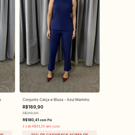
o
Conjunto Calça e Blusa - Azul Marinho
R$189,90
R$219,90
R$180,41
com
Pix
3
x
de
R$63,30
sem juros