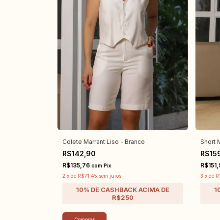
Colete Marrant Liso - Branco
Short 
R$142,90
R$15
R$135,76
R$151,
com
Pix
2
x
de
R$71,45
sem juros
3
x
de
R
Comprar