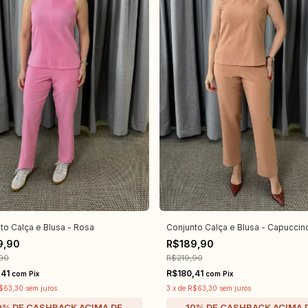
to Calça e Blusa - Rosa
Conjunto Calça e Blusa - Capuccin
9,90
R$189,90
90
R$219,90
,41
R$180,41
com
Pix
com
Pix
$63,30
sem juros
3
x
de
R$63,30
sem juros