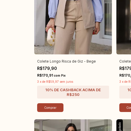
Colete Longo Risca de Giz - Bege
Colete
R$179,90
R$17
R$170,91
R$170
com
Pix
3
x
de
R$59,97
sem juros
3
x
de
R
Comprar
Co
Esgotado