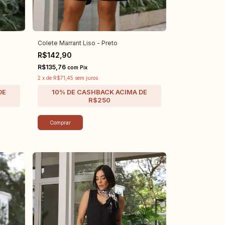
Colete Marrant Liso - Preto
R$142,90
R$135,76
com
Pix
2
x
de
R$71,45
sem juros
Comprar