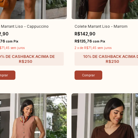
 Marrant Liso - Cappuccino
Colete Marrant Liso - Marrom
2,90
R$142,90
,76
R$135,76
com
Pix
com
Pix
$71,45
sem juros
2
x
de
R$71,45
sem juros
mprar
Comprar