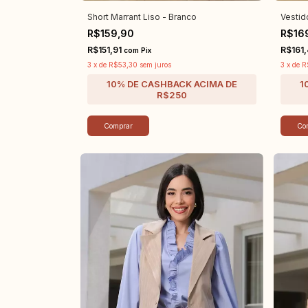
Short Marrant Liso - Branco
Vestid
R$159,90
R$16
R$151,91
R$161
com
Pix
3
x
de
R$53,30
sem juros
3
x
de
R
Comprar
Co