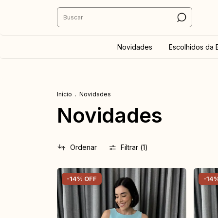
Novidades
Escolhidos da 
Início
.
Novidades
Novidades
Ordenar
Filtrar (
1
)
-
14
%
OFF
-
14