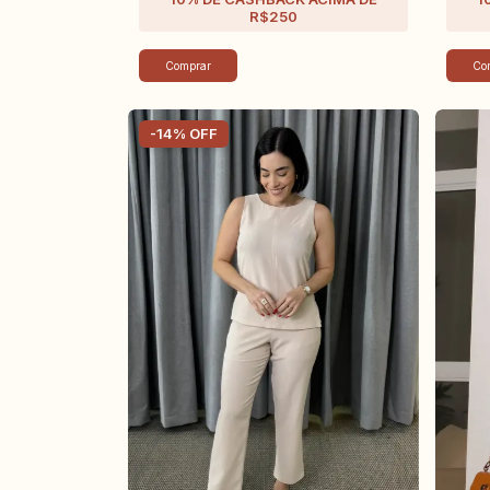
Comprar
Co
-
14
%
OFF