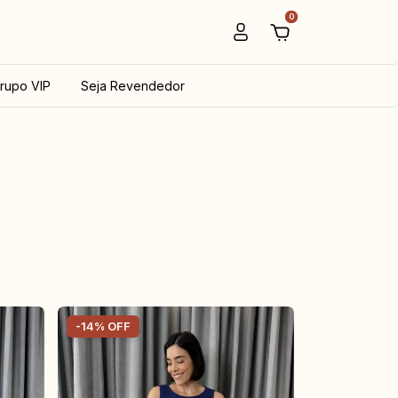
0
rupo VIP
Seja Revendedor
-
14
%
OFF