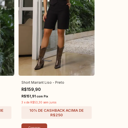
Short Marrant Liso - Preto
R$159,90
R$151,91
com
Pix
3
x
de
R$53,30
sem juros
Comprar