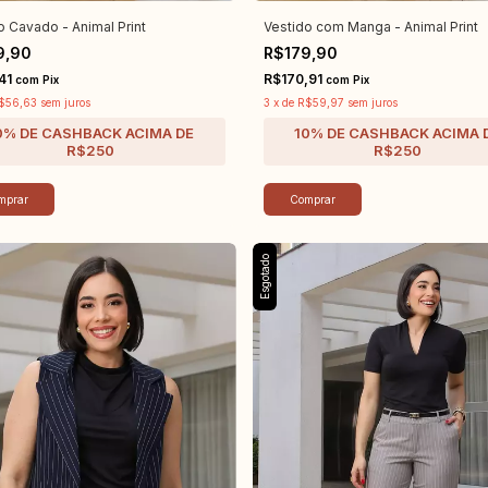
o Cavado - Animal Print
Vestido com Manga - Animal Print
9,90
R$179,90
,41
R$170,91
com
Pix
com
Pix
$56,63
sem juros
3
x
de
R$59,97
sem juros
mprar
Comprar
Esgotado