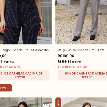
 Longo Risca de Giz - Azul Marinho
Calça Básica Risca de Giz - Cinza
9,90
R$199,90
,91
R$189,91
com
Pix
com
Pix
$59,97
sem juros
3
x
de
R$66,63
sem juros
mprar
Frete grátis