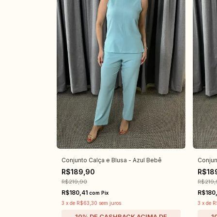
Conjunto Calça e Blusa - Azul Bebê
Conjun
R$189,90
R$18
R$219,90
R$219,
R$180,41
R$180
com
Pix
3
x
de
R$63,30
sem juros
3
x
de
R