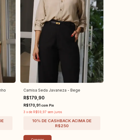
nho
Camisa Seda Javaneza - Bege
R$179,90
R$170,91
com
Pix
3
x
de
R$59,97
sem juros
Comprar