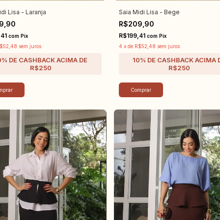
di Lisa - Laranja
Saia Midi Lisa - Bege
9,90
R$209,90
,41
R$199,41
com
Pix
com
Pix
$52,48
sem juros
4
x
de
R$52,48
sem juros
mprar
Comprar