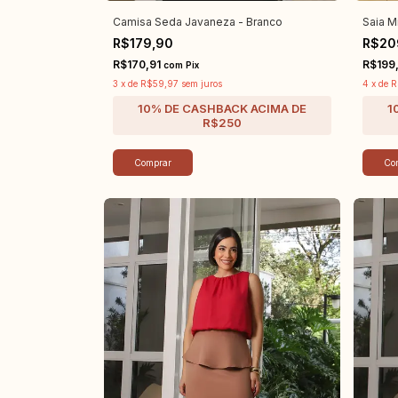
Camisa Seda Javaneza - Branco
Saia Mi
R$179,90
R$20
R$170,91
R$199
com
Pix
3
x
de
R$59,97
sem juros
4
x
de
R
Comprar
Co