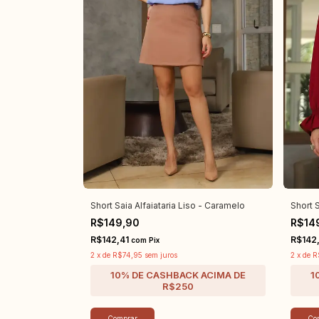
Short Saia Alfaiataria Liso - Caramelo
Short S
R$149,90
R$14
R$142,41
R$142
com
Pix
2
x
de
R$74,95
sem juros
2
x
de
R
Comprar
Co