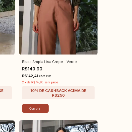
Blusa Ampla Lisa Crepe - Verde
R$149,90
R$142,41
com
Pix
2
x
de
R$74,95
sem juros
Comprar