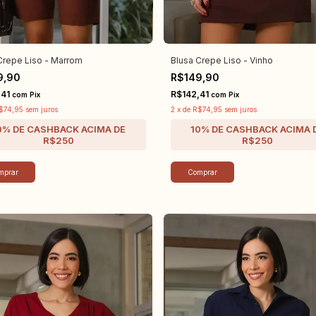
Crepe Liso - Marrom
Blusa Crepe Liso - Vinho
9,90
R$149,90
,41
R$142,41
com
Pix
com
Pix
$74,95
sem juros
2
x
de
R$74,95
sem juros
mprar
Comprar