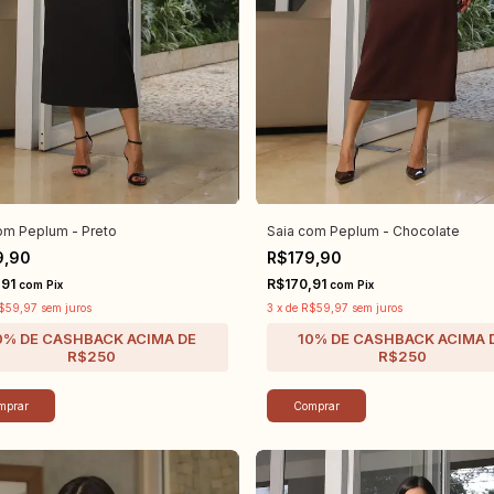
om Peplum - Preto
Saia com Peplum - Chocolate
9,90
R$179,90
,91
R$170,91
com
Pix
com
Pix
$59,97
sem juros
3
x
de
R$59,97
sem juros
mprar
Comprar