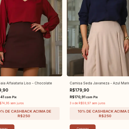
aia Alfaiataria Liso - Chocolate
Camisa Seda Javaneza - Azul Mari
9,90
R$179,90
,41
R$170,91
com
Pix
com
Pix
$74,95
sem juros
3
x
de
R$59,97
sem juros
mprar
Comprar