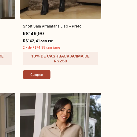
Short Saia Alfaiataria Liso - Preto
R$149,90
R$142,41
com
Pix
2
x
de
R$74,95
sem juros
Comprar