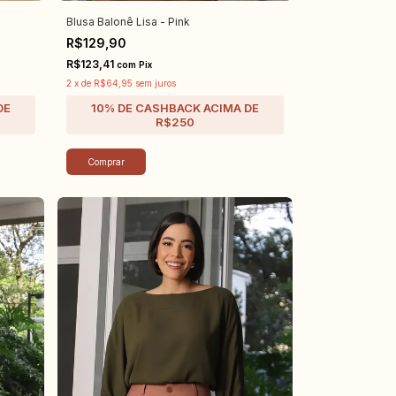
Blusa Balonê Lisa - Pink
R$129,90
R$123,41
com
Pix
2
x
de
R$64,95
sem juros
Comprar