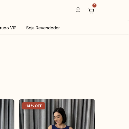
0
rupo VIP
Seja Revendedor
-
14
%
OFF