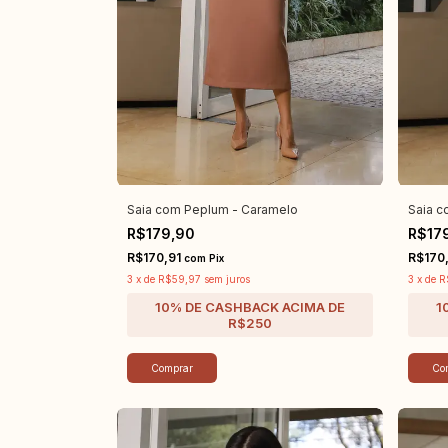
Saia com Peplum - Caramelo
Saia c
R$179,90
R$17
R$170,91
R$170
com
Pix
3
x
de
R$59,97
sem juros
3
x
de
R
Comprar
Co