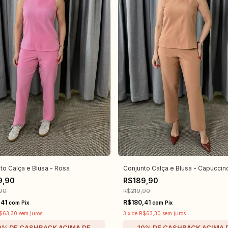
to Calça e Blusa - Rosa
Conjunto Calça e Blusa - Capuccin
9,90
R$189,90
90
R$219,90
,41
R$180,41
com
Pix
com
Pix
$63,30
sem juros
3
x
de
R$63,30
sem juros