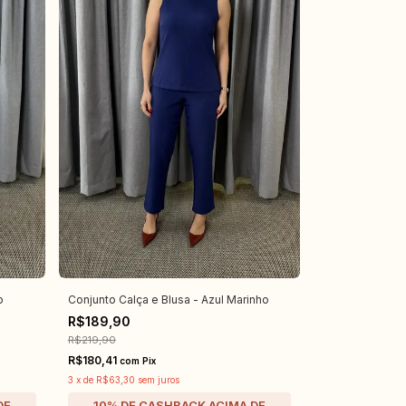
o
Conjunto Calça e Blusa - Azul Marinho
R$189,90
R$219,90
R$180,41
com
Pix
3
x
de
R$63,30
sem juros