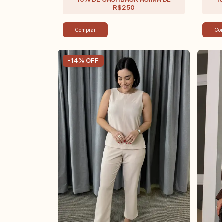
Comprar
Co
-
14
%
OFF