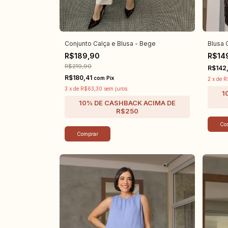
Conjunto Calça e Blusa - Bege
Blusa 
R$189,90
R$14
R$219,90
R$142
R$180,41
com
Pix
2
x
de
R
3
x
de
R$63,30
sem juros
Co
Comprar